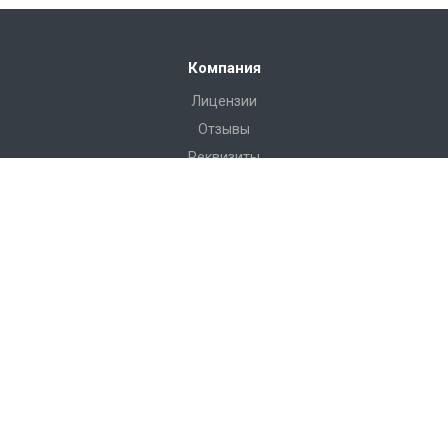
Компания
Лицензии
Отзывы
Реквизиты
Сервис
Доставка
Монтаж
Гарантия
Замер
Проект
Подготовка
Каталог