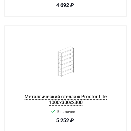
4 692
₽
Металлический стеллаж Prostor Lite
1000x300x2300
В наличии
5 252
₽