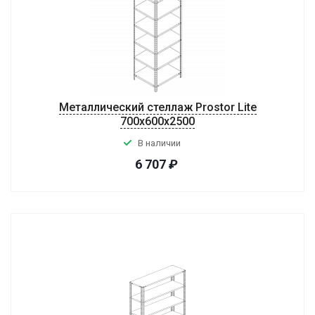
Металлический стеллаж Prostor Lite
700x600x2500
В наличии
6 707
₽