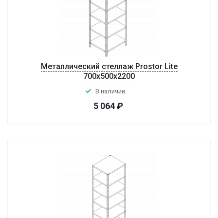
Металлический стеллаж Prostor Lite
700x500x2200
В наличии
5 064
₽