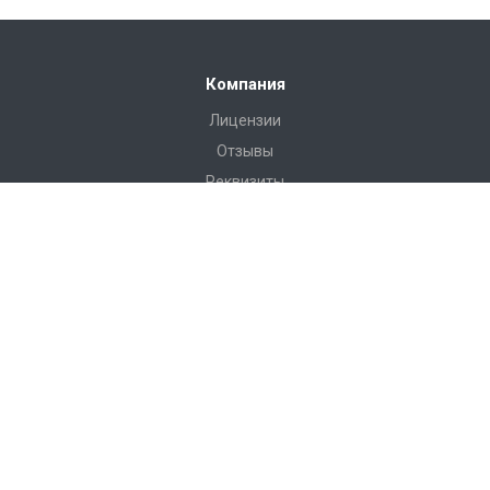
Компания
Лицензии
Отзывы
Реквизиты
Сервис
Доставка
Монтаж
Гарантия
Замер
Проект
Подготовка
Каталог